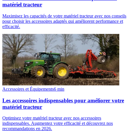
matériel tracteur
Maximisez les capacités de votre matériel tracteur avec nos conseils
pour choisir les accessoires adaptés qui améliorent performance et
efficacité.
Accessoires et Équipements
6
min
Les accessoires indispensables pour améliorer votre
matériel tracteur
Optimisez votre matériel tracteur avec nos accessoires
indispensables. Augmentez votre efficacité et découvrez nos
recommandations en 2026.