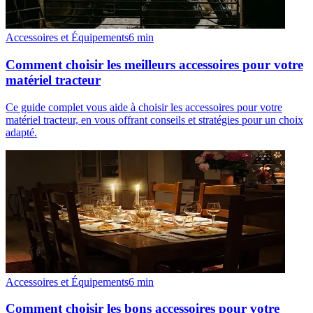
Accessoires et Équipements
6
min
Comment choisir les meilleurs accessoires pour votre
matériel tracteur
Ce guide complet vous aide à choisir les accessoires pour votre
matériel tracteur, en vous offrant conseils et stratégies pour un choix
adapté.
Accessoires et Équipements
6
min
Comment choisir les bons accessoires pour votre