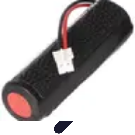
Materiel Tracteur
Entretien et Utilisation
Conseils d'achat
Choix de matériel
Guide
d'achat
Entretien et Maintenance
Materiel Tracteur