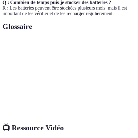
Q : Combien de temps puis-je stocker des batteries ?
R : Les batteries peuvent être stockées plusieurs mois, mais il est
important de les vérifier et de les recharger régulièrement.
Glossaire
Terme
Définition
Entretien
Ensemble des actions effectuées pour maintenir un
Préventif
équipement en bon état.
Dégradation des matériaux, souvent provoquée par
Corrosion
l'humidité.
Bâche de
Tissu imperméable utilisé pour couvrir et protéger
Protection
les objets.
📺 Ressource Vidéo