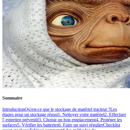
Sommaire
Introduction
Qu'est-ce que le stockage de matériel tracteur ?
Les
étapes pour un stockage réussi
1. Nettoyer votre matériel
2. Effectuer
l' entretien préventif
3. Choisir un bon emplacement
4. Protéger les
surfaces
5. Vérifier les batteries
6. Faire un suivi régulier
Checklist