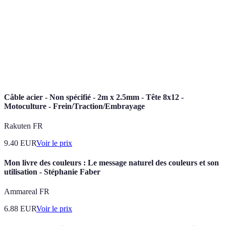
préventif
pannes.
Capacité de
Poids maximum que le tracteur peut transporter.
charge
Équipements de Protection Individuelle, vitaux
EPI
pour la sécurité.
Câble acier - Non spécifié - 2m x 2.5mm - Tête 8x12 -
Motoculture - Frein/Traction/Embrayage
Rakuten FR
9.40
EUR
Voir le prix
Mon livre des couleurs : Le message naturel des couleurs et son
utilisation - Stéphanie Faber
Ammareal FR
6.88
EUR
Voir le prix