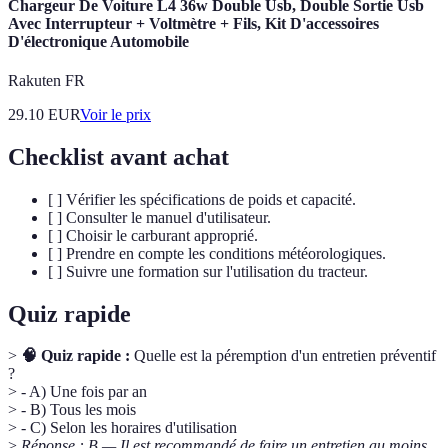
Chargeur De Voiture L4 36w Double Usb, Double Sortie Usb
Avec Interrupteur + Voltmètre + Fils, Kit D'accessoires
D'électronique Automobile
Rakuten FR
29.10
EUR
Voir le prix
Checklist avant achat
[ ] Vérifier les spécifications de poids et capacité.
[ ] Consulter le manuel d'utilisateur.
[ ] Choisir le carburant approprié.
[ ] Prendre en compte les conditions météorologiques.
[ ] Suivre une formation sur l'utilisation du tracteur.
Quiz rapide
>
🧠 Quiz rapide :
Quelle est la péremption d'un entretien préventif
?
> - A) Une fois par an
> - B) Tous les mois
> - C) Selon les horaires d'utilisation
>
Réponse : B — Il est recommandé de faire un entretien au moins