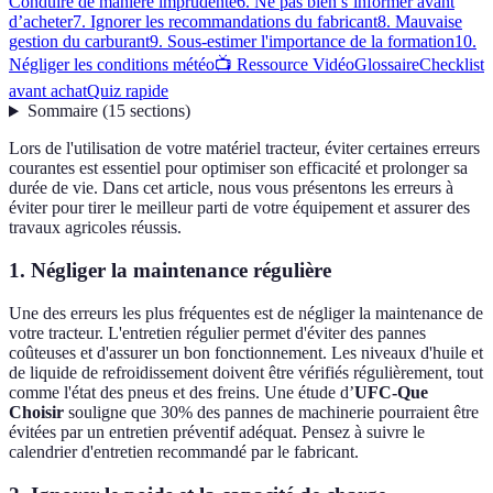
Conduire de manière imprudente
6. Ne pas bien s’informer avant
d’acheter
7. Ignorer les recommandations du fabricant
8. Mauvaise
gestion du carburant
9. Sous-estimer l'importance de la formation
10.
Négliger les conditions météo
📺 Ressource Vidéo
Glossaire
Checklist
avant achat
Quiz rapide
Sommaire
(
15
sections
)
Lors de l'utilisation de votre matériel tracteur, éviter certaines erreurs
courantes est essentiel pour optimiser son efficacité et prolonger sa
durée de vie. Dans cet article, nous vous présentons les erreurs à
éviter pour tirer le meilleur parti de votre équipement et assurer des
travaux agricoles réussis.
1. Négliger la maintenance régulière
Une des erreurs les plus fréquentes est de négliger la maintenance de
votre tracteur. L'entretien régulier permet d'éviter des pannes
coûteuses et d'assurer un bon fonctionnement. Les niveaux d'huile et
de liquide de refroidissement doivent être vérifiés régulièrement, tout
comme l'état des pneus et des freins. Une étude d’
UFC-Que
Choisir
souligne que 30% des pannes de machinerie pourraient être
évitées par un entretien préventif adéquat. Pensez à suivre le
calendrier d'entretien recommandé par le fabricant.