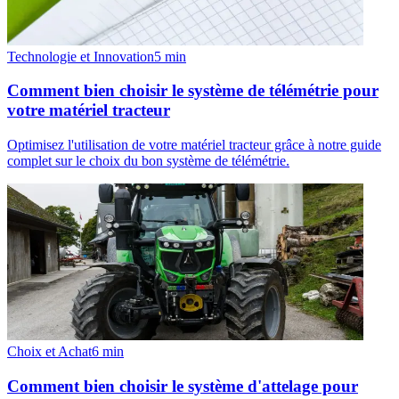
Technologie et Innovation
5
min
Comment bien choisir le système de télémétrie pour
votre matériel tracteur
Optimisez l'utilisation de votre matériel tracteur grâce à notre guide
complet sur le choix du bon système de télémétrie.
Choix et Achat
6
min
Comment bien choisir le système d'attelage pour