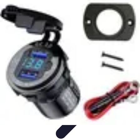
Materiel Tracteur
Entretien et Utilisation
Conseils d'achat
Choix de matériel
Guide
d'achat
Entretien et Maintenance
Materiel Tracteur