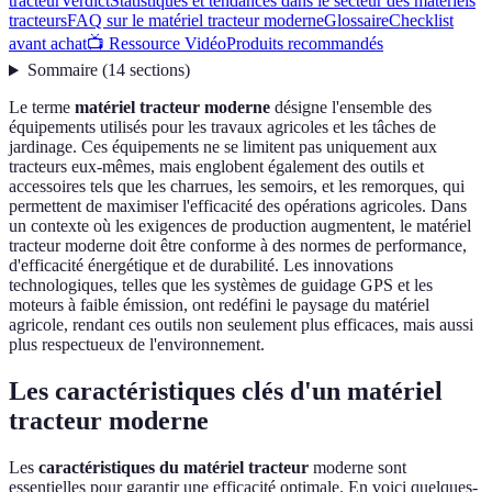
tracteur
Verdict
Statistiques et tendances dans le secteur des matériels
tracteurs
FAQ sur le matériel tracteur moderne
Glossaire
Checklist
avant achat
📺 Ressource Vidéo
Produits recommandés
Sommaire
(
14
sections
)
Le terme
matériel tracteur moderne
désigne l'ensemble des
équipements utilisés pour les travaux agricoles et les tâches de
jardinage. Ces équipements ne se limitent pas uniquement aux
tracteurs eux-mêmes, mais englobent également des outils et
accessoires tels que les charrues, les semoirs, et les remorques, qui
permettent de maximiser l'efficacité des opérations agricoles. Dans
un contexte où les exigences de production augmentent, le matériel
tracteur moderne doit être conforme à des normes de performance,
d'efficacité énergétique et de durabilité. Les innovations
technologiques, telles que les systèmes de guidage GPS et les
moteurs à faible émission, ont redéfini le paysage du matériel
agricole, rendant ces outils non seulement plus efficaces, mais aussi
plus respectueux de l'environnement.
Les caractéristiques clés d'un matériel
tracteur moderne
Les
caractéristiques du matériel tracteur
moderne sont
essentielles pour garantir une efficacité optimale. En voici quelques-