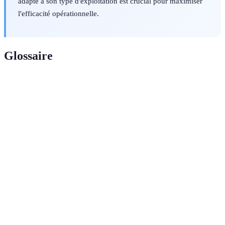
adapté à son type d'exploitation est crucial pour maximiser
l'efficacité opérationnelle.
Glossaire
Terme
Définition
Capacité d'une machine à consommer
Efficacité
moins de carburant pour une performance
énergétique
optimale.
Ensemble de techniques permettant une
Technologie de
utilisation précise des ressources en
précision
agriculture, comme les semences ou les
engrais.
Capacité d'une machine à accomplir
Multifonctionnalité
plusieurs tâches différentes.