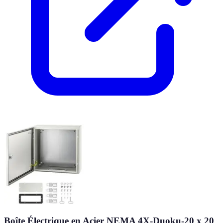
Boîte Électrique en Acier NEMA 4X-Duoku-20 x 20