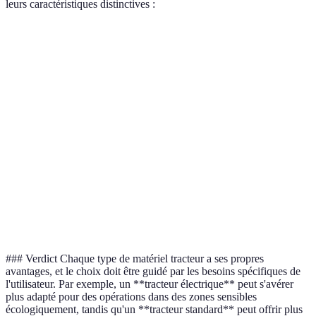
leurs caractéristiques distinctives :
Critère
Tracteur Standard
Tracteur Électrique
Puissance
50-100 CV
30-60 CV
Coût
Élevé
Bas
d’opération
Impact
Élevé
Faible
environnemental
Capacité
Moyenne
Élevée
d’adaptation
### Verdict Chaque type de matériel tracteur a ses propres
avantages, et le choix doit être guidé par les besoins spécifiques de
l'utilisateur. Par exemple, un **tracteur électrique** peut s'avérer
plus adapté pour des opérations dans des zones sensibles
écologiquement, tandis qu'un **tracteur standard** peut offrir plus