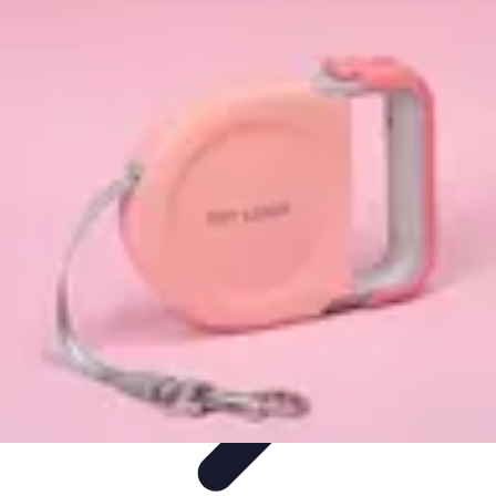
Materiel Tracteur
Entretien et Utilisation
Conseils d'achat
Choix de matériel
Guide
d'achat
Entretien et Maintenance
Materiel Tracteur