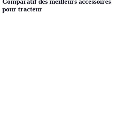
Comparatif des meilleurs accessoires
pour tracteur
Accessoire
Avantages
Inconvénients
Verdict
Augmente
Indispensable
Chargeur
la capacité
Coût initial
pour la
frontal
de
élevé
manutention
manutention
Précision
Essentiel
Système
des travaux
Nécessite une
pour
GPS
et suivi des
formation
l'agriculture
cultures
de précision
Siège
Confort du
Possible coût
Hautement
ergonomique
conducteur
supplémentaire
recommandé
Réduction
Besoin de
Crucial pour
Système de
des
maintenance
la sécurité du