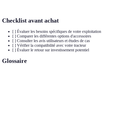
sécurité
accidents
régulière
travail
Checklist avant achat
[ ] Évaluer les besoins spécifiques de votre exploitation
[ ] Comparer les différentes options d'accessoires
[ ] Consulter les avis utilisateurs et études de cas
[ ] Vérifier la compatibilité avec votre tracteur
[ ] Évaluer le retour sur investissement potentiel
Glossaire
Terme
Définition
Équipement additionnel pour améliorer la
Accessoire
fonction d'un matériel ou d'une machine.
Ensemble des activités liées à la manipulation de
Manutention
charges manuelles ou mécanisées.