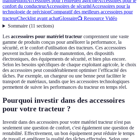
manutention
Accessoires pour l'entretien agricole
Accessoires pour le
confort du conducteur
Accessoires de sécurité
Accessoires pour la
technologie de précision
Comparatif des meilleurs accessoires pour
tracteur
Checklist avant achat
Glossaire
📺 Ressource Vidéo
Sommaire
(
11
sections
)
Les
accessoires pour matériel tracteur
comprennent une vaste
gamme de produits conçus pour améliorer la performance, la
sécurité, et le confort d'utilisation des tracteurs. Ces accessoires
peuvent inclure des outils de manutention, des dispositifs
électroniques, des équipements de sécurité, et bien plus encore.
Selon les besoins spécifiques de chaque exploitant agricole, le choix
des accessoires peut considérablement optimiser l’efficacité des
tâches. Par exemple, un chargeur ou une benne peut faciliter le
transport de matériaux, tandis que les accessoires technologiques
permettent de suivre les performances du tracteur en temps réel.
Pourquoi investir dans des accessoires
pour votre tracteur ?
Investir dans des accessoires pour votre matériel tracteur n'est pas
seulement une question de confort, c'est également une question de
rentabilité. Effectivement, un bon équipement peut réduire le temps
de travail et améliorer la qualité des tâches effectuées. Selon une