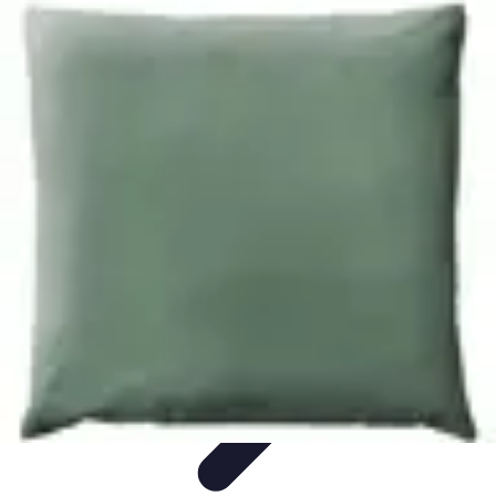
Materiel Tracteur
Entretien et Utilisation
Conseils d'achat
Choix de matériel
Guide
d'achat
Entretien et Maintenance
Materiel Tracteur