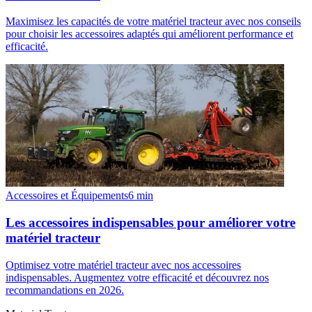
Maximisez les capacités de votre matériel tracteur avec nos conseils
pour choisir les accessoires adaptés qui améliorent performance et
efficacité.
Accessoires et Équipements
6
min
Les accessoires indispensables pour améliorer votre
matériel tracteur
Optimisez votre matériel tracteur avec nos accessoires
indispensables. Augmentez votre efficacité et découvrez nos
recommandations en 2026.