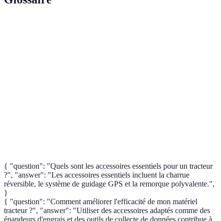
Terme
Définition
Charrue
Outil de labour capable de retourner le sol
réversible
efficacement.
Système de
Technologie permettant de diriger les machines
guidage GPS
agricoles avec précision.
Épandeur
Dispositif utilisé pour la distribution uniforme
d'engrais
d'engrais sur les cultures.
{ "question": "Quels sont les accessoires essentiels pour un tracteur
?", "answer": "Les accessoires essentiels incluent la charrue
réversible, le système de guidage GPS et la remorque polyvalente.",
}
{ "question": "Comment améliorer l'efficacité de mon matériel
tracteur ?", "answer": "Utiliser des accessoires adaptés comme des
épandeurs d'engrais et des outils de collecte de données contribue à