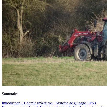
Sommaire
Introduction
1. Charrue réversible
2. Système de guidage GPS
3.