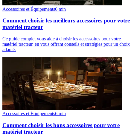
Accessoires et Équipements
6
min
Comment choisir les meilleurs accessoires pour votre
matériel tracteur
Ce guide complet vous aide à choisir les accessoires pour votre
matériel tracteur, en vous offrant conseils et stratégies pour un choix
adapté.
Accessoires et Équipements
6
min
Comment choisir les bons accessoires pour votre
matériel tracteur