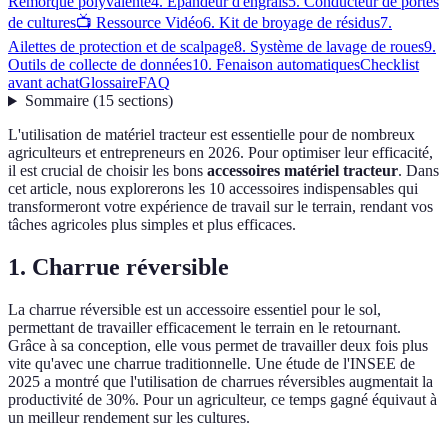
Remorque polyvalente
4. Épandeur d'engrais
5. Conducteur de portes
de cultures
📺 Ressource Vidéo
6. Kit de broyage de résidus
7.
Ailettes de protection et de scalpage
8. Système de lavage de roues
9.
Outils de collecte de données
10. Fenaison automatiques
Checklist
avant achat
Glossaire
FAQ
Sommaire
(
15
sections
)
L'utilisation de matériel tracteur est essentielle pour de nombreux
agriculteurs et entrepreneurs en 2026. Pour optimiser leur efficacité,
il est crucial de choisir les bons
accessoires matériel tracteur
. Dans
cet article, nous explorerons les 10 accessoires indispensables qui
transformeront votre expérience de travail sur le terrain, rendant vos
tâches agricoles plus simples et plus efficaces.
1. Charrue réversible
La charrue réversible est un accessoire essentiel pour le sol,
permettant de travailler efficacement le terrain en le retournant.
Grâce à sa conception, elle vous permet de travailler deux fois plus
vite qu'avec une charrue traditionnelle. Une étude de l'INSEE de
2025 a montré que l'utilisation de charrues réversibles augmentait la
productivité de 30%. Pour un agriculteur, ce temps gagné équivaut à
un meilleur rendement sur les cultures.