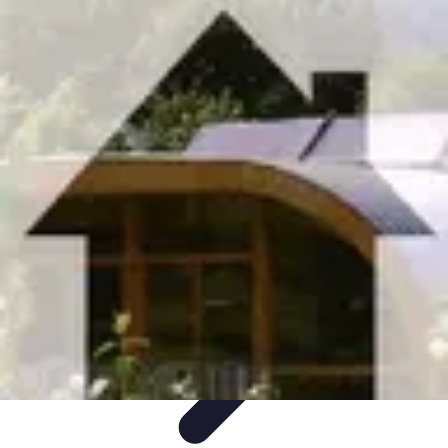
Materiel Tracteur
Entretien et Utilisation
Conseils d'achat
Choix de matériel
Guide
d'achat
Entretien et Maintenance
Materiel Tracteur