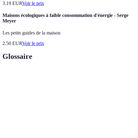
3.19
EUR
Voir le prix
Maisons écologiques à faible consommation d'énergie - Serge
Meyer
Les petits guides de la maison
2.50
EUR
Voir le prix
Glossaire
Terme
Définition
Substance utilisée pour alimenter le moteur du
Carburant
tracteur.
Composant qui vaporise le carburant dans le moteur
Injecteur
pour une combustion efficace.
Capacité
Poids max que le tracteur peut transporter sans
de charge
compromettre ses performances.