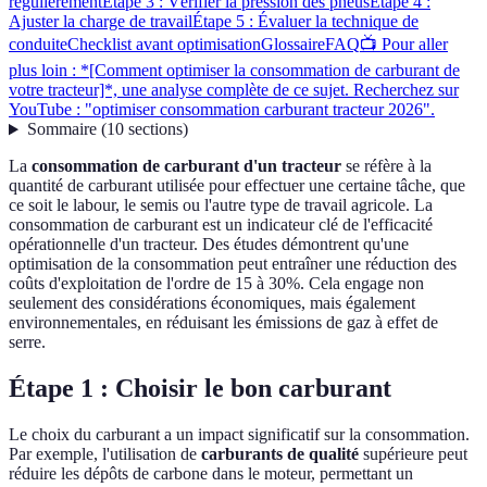
régulièrement
Étape 3 : Vérifier la pression des pneus
Étape 4 :
Ajuster la charge de travail
Étape 5 : Évaluer la technique de
conduite
Checklist avant optimisation
Glossaire
FAQ
📺 Pour aller
plus loin : *[Comment optimiser la consommation de carburant de
votre tracteur]*, une analyse complète de ce sujet. Recherchez sur
YouTube : "optimiser consommation carburant tracteur 2026".
Sommaire
(
10
sections
)
La
consommation de carburant d'un tracteur
se réfère à la
quantité de carburant utilisée pour effectuer une certaine tâche, que
ce soit le labour, le semis ou l'autre type de travail agricole. La
consommation de carburant est un indicateur clé de l'efficacité
opérationnelle d'un tracteur. Des études démontrent qu'une
optimisation de la consommation peut entraîner une réduction des
coûts d'exploitation de l'ordre de 15 à 30%. Cela engage non
seulement des considérations économiques, mais également
environnementales, en réduisant les émissions de gaz à effet de
serre.
Étape 1 : Choisir le bon carburant
Le choix du carburant a un impact significatif sur la consommation.
Par exemple, l'utilisation de
carburants de qualité
supérieure peut
réduire les dépôts de carbone dans le moteur, permettant un