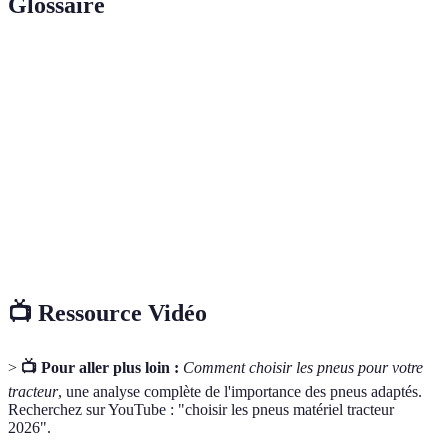
Glossaire
Terme
Définition
Pneu
Pneu dont les couches de carcasse sont disposées
radial
radialement, offrant meilleure performance.
Pneu
Pneu traditionnel où les couches de carcasse sont
diagonal
superposées en biais.
Traction
Adhérence offerte par un pneu sur différentes surfaces.
📺 Ressource Vidéo
>
📺 Pour aller plus loin :
Comment choisir les pneus pour votre
tracteur
, une analyse complète de l'importance des pneus adaptés.
Recherchez sur YouTube : "choisir les pneus matériel tracteur
2026".