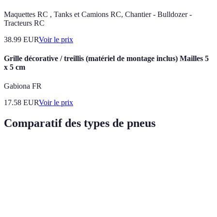
Maquettes RC , Tanks et Camions RC, Chantier - Bulldozer -
Tracteurs RC
38.99
EUR
Voir le prix
Grille décorative / treillis (matériel de montage inclus) Mailles 5
x 5 cm
Gabiona FR
17.58
EUR
Voir le prix
Comparatif des types de pneus
Critère
Pneus Radiaux
Pneus Diagonaux
Verdict
Excellente pour
Supérieure sur
Adhérence
Selon usage
surfaces dures
terrains accidentés
Peut s'user plus
Moins sujette à
Vérifiez les