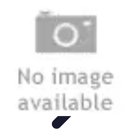
Materiel Tracteur
Entretien et Utilisation
Conseils d'achat
Choix de matériel
Guide
d'achat
Entretien et Maintenance
Materiel Tracteur