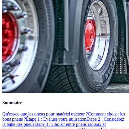
Sommaire
Qu'est-ce que les pneus pour matériel tracteur ?
Comment choisir les
bons pneus ?
Étape 1 : Évaluer votre utilisation
Étape 2 : Considérez
la taille des pneus
Étape 3 : Choisir entre pneus radiaux et