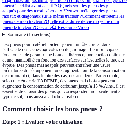
diagonaux
Composants à prendre en compte
Comparatif des types de
pneus
Checklist avant achat
FAQ
Quels sont les pneus les plus
adaptés pour des terrains boueux ?
Peut-on mélanger des pneus
radiaux et diagonaux sur le même tracteur ?
Comment entretenir les
pneus de mon tracteur ?
Quelle est la durée de vie moyenne d'un
pneu de tracteur ?
Glossaire
📺 Ressource Vidéo
Sommaire
(
15
sections
)
Les pneus pour matériel tracteur jouent un rôle crucial dans
l'efficacité des tâches agricoles ou de jardinage. Leur principale
fonction est de garantir une bonne adhérence, une traction optimale
et une maniabilité en fonction des surfaces sur lesquelles le tracteur
évolue. Des pneus mal adaptés peuvent entraîner une usure
prématurée de l'équipement, une augmentation de la consommation
de carburant et, dans le pire des cas, des accidents. Par exemple,
selon une étude de
l’ADEME
, des pneus mal choisis peuvent
augmenter la consommation de carburant jusqu’à 15 %.Ainsi, il est
essentiel de choisir des pneus qui correspondent non seulement au
type de sol, mais aussi à la tâche à réaliser.
Comment choisir les bons pneus ?
Étape 1 : Évaluer votre utilisation