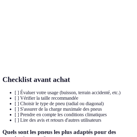
Usure
vite sur surfaces
l'usure
spécification
dures
Choix selon
Optimale sur
Excellente pour le
Traction
votre type
tous les terrains
labour
d'utilisation
Confort
Plus
Moins
Préférer les
de
confortable sur
confortable, mais
radiaux pou
conduite
route
robuste
la route
Checklist avant achat
[ ] Évaluer votre usage (buisson, terrain accidenté, etc.)
[ ] Vérifier la taille recommandée
[ ] Choisir le type de pneu (radial ou diagonal)
[ ] S'assurer de la charge maximale des pneus
[ ] Prendre en compte les conditions climatiques
[ ] Lire des avis et retours d'autres utilisateurs
Quels sont les pneus les plus adaptés pour des