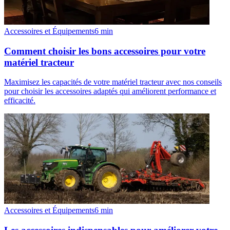
Accessoires et Équipements
6
min
Comment choisir les bons accessoires pour votre
matériel tracteur
Maximisez les capacités de votre matériel tracteur avec nos conseils
pour choisir les accessoires adaptés qui améliorent performance et
efficacité.
Accessoires et Équipements
6
min