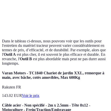
Longue
Durée
Longue
Outil A
Durabilité
durée
moyenne
durée
ou C
Facilité
Très
Moyenne
Difficile
Outil A
d’utilisation
facile
Dans le tableau ci-dessus, nous pouvons voir que les outils pour
l'entretien du matériel tracteur peuvent varier considérablement en
termes de prix, d’efficacité, et de durabilité. Par exemple, alors que
l'
Outil A
est plus cher, il est souvent le plus efficace et durable. En
revanche, l'
Outil B
est plus abordable mais peut ne pas durer aussi
longtemps.
Varan Motors - TC1840 Chariot de jardin XXL, remorque à
main, avec bâche, cotés amovibles, Max 600Kg
Rakuten FR
143.02
EUR
Voir le prix
Câble acier - Non spécifié - 2m x 2.5mm - Tête 8x12 -
Motoculture - Frein/Traction/Embrayage