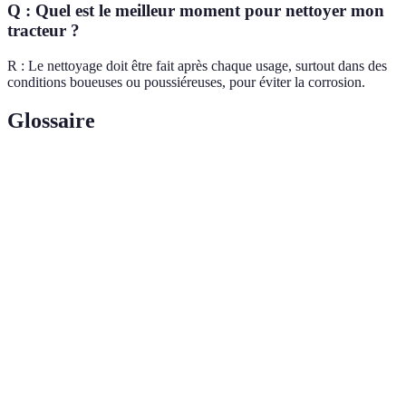
Q : Quel est le meilleur moment pour nettoyer mon
tracteur ?
R : Le nettoyage doit être fait après chaque usage, surtout dans des
conditions boueuses ou poussiéreuses, pour éviter la corrosion.
Glossaire
Terme
Définition
Les liquides nécessaires au fonctionnement de l'engin,
Fluides
comme l'huile et le liquide de frein.
Filtre à
Dispositif qui permet de purifier l'air entrant dans le
air
moteur, essentiel pour son bon fonctionnement.
Élément en caoutchouc qui relie les pièces mobiles,
Courroie
permettant leur fonctionnement coordonné.