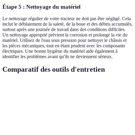
Étape 5 : Nettoyage du matériel
Le nettoyage régulier de votre tracteur ne doit pas être négligé. Cela
inclut le déblaiement de la saleté, de la boue et des débris accumulés,
surtout après une journée de travail dans des conditions difficiles.
Un nettoyage approprié prévient la corrosion et prolonge la vie du
matériel. Utilisez de l'eau sous pression pour nettoyer le châssis et
les pièces mécaniques, tout en étant prudent avec les composants
électriques. Une bonne hygiène du matériel aide également à
identifier les problèmes avant qu'ils ne deviennent sérieux.
Comparatif des outils d'entretien
Critère
Outil A
Outil B
Outil C
Verdict
Outil A
Efficacité
Élevée
Moyenne
Élevée
ou C
Coût
60 EUR
40 EUR
80 EUR
Outil B