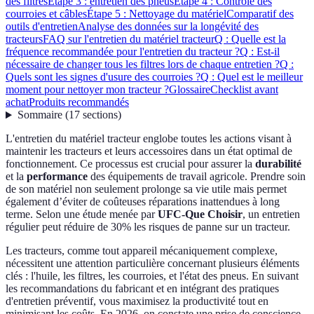
des filtres
Étape 3 : entretien des pneus
Étape 4 : Contrôle des
courroies et câbles
Étape 5 : Nettoyage du matériel
Comparatif des
outils d'entretien
Analyse des données sur la longévité des
tracteurs
FAQ sur l'entretien du matériel tracteur
Q : Quelle est la
fréquence recommandée pour l'entretien du tracteur ?
Q : Est-il
nécessaire de changer tous les filtres lors de chaque entretien ?
Q :
Quels sont les signes d'usure des courroies ?
Q : Quel est le meilleur
moment pour nettoyer mon tracteur ?
Glossaire
Checklist avant
achat
Produits recommandés
Sommaire
(
17
sections
)
L'entretien du matériel tracteur englobe toutes les actions visant à
maintenir les tracteurs et leurs accessoires dans un état optimal de
fonctionnement. Ce processus est crucial pour assurer la
durabilité
et la
performance
des équipements de travail agricole. Prendre soin
de son matériel non seulement prolonge sa vie utile mais permet
également d’éviter de coûteuses réparations inattendues à long
terme. Selon une étude menée par
UFC-Que Choisir
, un entretien
régulier peut réduire de 30% les risques de panne sur un tracteur.
Les tracteurs, comme tout appareil mécaniquement complexe,
nécessitent une attention particulière concernant plusieurs éléments
clés : l'huile, les filtres, les courroies, et l'état des pneus. En suivant
les recommandations du fabricant et en intégrant des pratiques
d'entretien préventif, vous maximisez la productivité tout en
minimisant les coûts. En 2026, on constate une prise de conscience