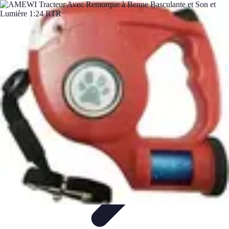
Materiel Tracteur
Entretien et Utilisation
Conseils d'achat
Choix de matériel
Guide
d'achat
Entretien et Maintenance
Materiel Tracteur