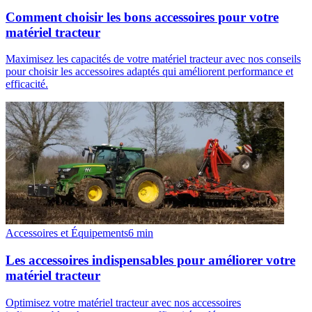
Comment choisir les bons accessoires pour votre
matériel tracteur
Maximisez les capacités de votre matériel tracteur avec nos conseils
pour choisir les accessoires adaptés qui améliorent performance et
efficacité.
Accessoires et Équipements
6
min
Les accessoires indispensables pour améliorer votre
matériel tracteur
Optimisez votre matériel tracteur avec nos accessoires