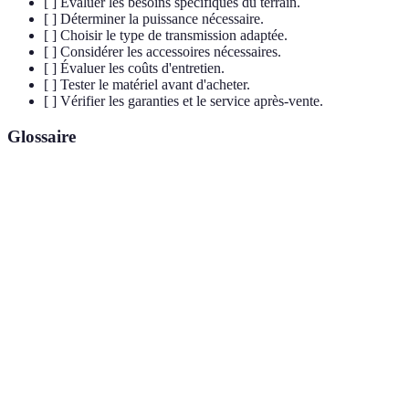
[ ] Évaluer les besoins spécifiques du terrain.
[ ] Déterminer la puissance nécessaire.
[ ] Choisir le type de transmission adaptée.
[ ] Considérer les accessoires nécessaires.
[ ] Évaluer les coûts d'entretien.
[ ] Tester le matériel avant d'acheter.
[ ] Vérifier les garanties et le service après-vente.
Glossaire
Terme
Définition
CV (Chevaux
Unité de mesure de la puissance des tracteurs.
vapeur)
Transmission
Système qui ajuste les rapports sans
automatique
intervention manuelle.
Accessoires de
Équipements additionnels qui améliorent la
tracteur
polyvalence du tracteur.