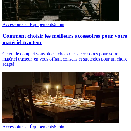
Accessoires et Équipements
6
min
Comment choisir les meilleurs accessoires pour votre
matériel tracteur
Ce guide complet vous aide à choisir les accessoires pour votre
matériel tracteur, en vous offrant conseils et stratégies pour un choix
adapté.
Accessoires et Équipements
6
min