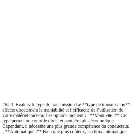
Tâche
Puissance recommandée
Type de tracteur
Usa
Jardinage
Tont
20-30 CV
Tracteur compact
léger
pelo
Cultures
Tracteur
de
30-50 CV
Labo
polyvalent
légumes
Grand
champ
Tracteur agricole
Labo
50-100 CV
de
standard
semi
céréales
### 3. Évaluez le type de transmission Le **type de transmission**
affecte directement la maniabilité et l’efficacité de l’utilisation de
votre matériel tracteur. Les options incluent : - **Manuelle :** Ce
type permet un contrôle direct et peut être plus économique.
Cependant, il nécessite une plus grande compétence du conducteur.
- **Automatique :** Bien que plus coûteux, le choix automatique