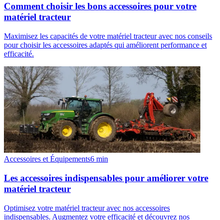
Comment choisir les bons accessoires pour votre
matériel tracteur
Maximisez les capacités de votre matériel tracteur avec nos conseils
pour choisir les accessoires adaptés qui améliorent performance et
efficacité.
Accessoires et Équipements
6
min
Les accessoires indispensables pour améliorer votre
matériel tracteur
Optimisez votre matériel tracteur avec nos accessoires
indispensables. Augmentez votre efficacité et découvrez nos