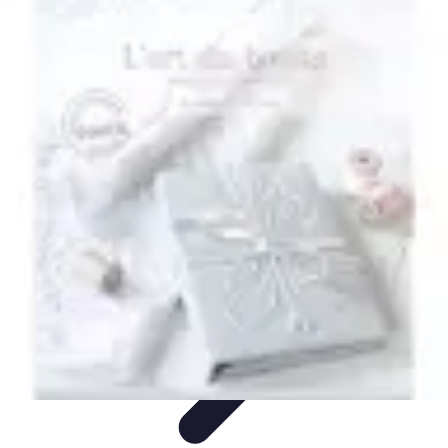
Materiel Tracteur
Entretien et Utilisation
Conseils d'achat
Choix de matériel
Guide
d'achat
Entretien et Maintenance
Materiel Tracteur