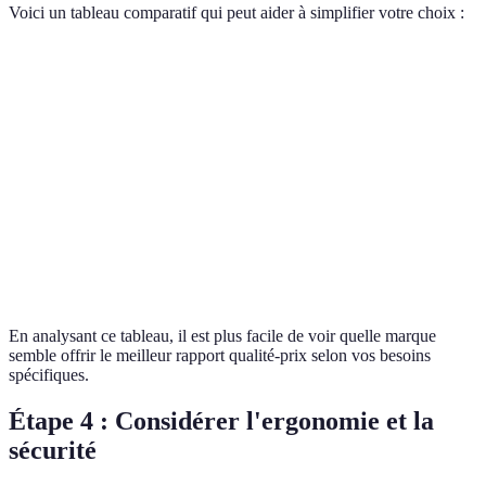
Voici un tableau comparatif qui peut aider à simplifier votre choix :
Accessoire
Marque A
Marque B
Marque C
Durabilité
Excellente
Bonne
Moyenne
Avis utilisateurs
Très positifs
Mitigés
Positifs
Garantie
5 ans
3 ans
2 ans
Coût
500 EUR
420 EUR
350 EUR
En analysant ce tableau, il est plus facile de voir quelle marque
semble offrir le meilleur rapport qualité-prix selon vos besoins
spécifiques.
Étape 4 : Considérer l'ergonomie et la
sécurité