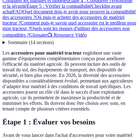
Comparer les marques et modèles
Étape 4 : Considérer l'ergonomie
et la sécurité
Étape 5 : Vérifier la compatibilité
Checklist avant
achat
FAQ
Quel document dois-je avoir pour prouver la compatibilité
des accessoires ?
Où puis-je acheter des accessoires de matériel
tracteur ?
Comment puis-je savoir quel accessoire est le meilleur pour
mon tracteur ?
Quels sont les risques d'utiliser des accessoires non
compatibles ?
Glossaire
📺 Ressource Vidéo
Sommaire
(
14
sections
)
Les
accessoires pour matériel tracteur
englobent une vaste
gamme d'équipements complémentaires conçus pour améliorer
l'efficacité du matériel agricole. Ils peuvent inclure des outils de
travail du sol, des équipements de transport, des dispositifs de
sécurité, et bien plus encore. En 2026, la diversité des accessoires
disponibles a considérablement évolué, permettant aux agriculteurs
d’adapter leur matériel à des conditions de travail spécifiques. Les
accessoires jouent un rôle clé dans le succès d'une exploitation
agricole, car ils permettent de maximiser la productivité et de
minimiser les efforts. Ils doivent donc être choisis avec soin, en
tenant compte de plusieurs critères essentiels.
Étape 1 : Évaluer vos besoins
Avant de vous lancer dans l'achat d'accessoires pour votre matériel