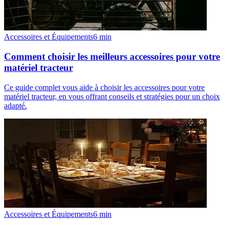
Accessoires et Équipements
6
min
Comment choisir les meilleurs accessoires pour votre
matériel tracteur
Ce guide complet vous aide à choisir les accessoires pour votre
matériel tracteur, en vous offrant conseils et stratégies pour un choix
adapté.
Accessoires et Équipements
6
min