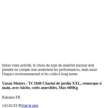
Tracteurs de
Bon
Coût plus
Cultures 
taille moyenne
compromis
élevé
Haute
Grandes
Tracteurs lourds
puissance et
Prix onéreux
exploitat
robustesse
Écologiques et
Autonomie
Petites ex
Électriques
économiques
limitée
modernes
Selon votre activité, le choix du type de matériel tracteur doit
prendre en compte non seulement les performances, mais aussi
l'impact environnemental et les coûts à long terme.
Varan Motors - TC1840 Chariot de jardin XXL, remorque à
main, avec bâche, cotés amovibles, Max 600Kg
Rakuten FR
143.02
EUR
Voir le prix