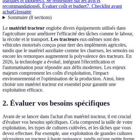
marques et modèles
5. Se renseigner sur les avis et
recommandations
6. Évaluer coût et budget
7. Checklist avant
achat
Glossaire
Sommaire
(
8
sections
)
Le
matériel tracteur
englobe divers équipements utilisés dans
l'agriculture pour améliorer l'efficacité des tâches comme le labour,
la récolte et le transport.
Les tracteurs
eux-mêmes sont des
véhicules motorisés conçus pour tirer des impléments agricoles,
tandis que le matériel auxiliaire comme les charrues, les semoirs ou
encore les remorques augmentent la polyvalence des tracteurs. En
2026, la technologie a évolué, intégrant l'électrification et
l'automatisation pour répondre aux défis modernes. Les enjeux
majeurs comprennent les coûts d'exploitation, l'impact
environnemental et l'optimisation de la production. Ainsi, bien
choisir son matériel tracteur est essentiel pour garantir une
exploitation efficace.
2. Évaluer vos besoins spécifiques
Avant de se lancer dans l'achat d'un matériel tracteur, il est crucial
d'évaluer vos besoins spécifiques. Cela comprend la taille de votre
exploitation, les types de cultures cultivées, et les tâches que vous
devez effectuer. Par exemple, une exploitation de grandes cultures
nécessitera un tracteur à haute puissance, tandis qu'une petite ferme