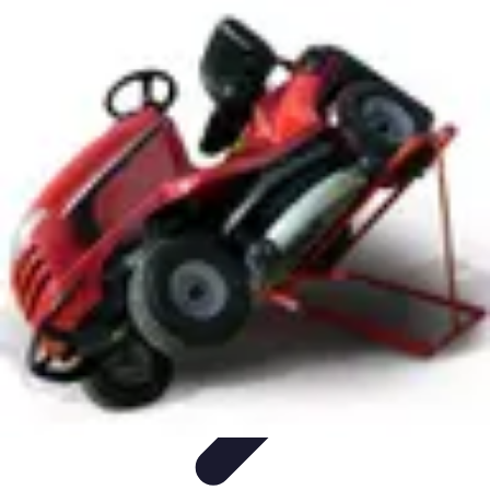
Materiel Tracteur
Entretien et Utilisation
Conseils d'achat
Choix de matériel
Guide
d'achat
Entretien et Maintenance
Materiel Tracteur