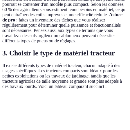
pourrait se contenter d'un modèle plus compact. Selon les données,
60 % des agriculteurs sous-estiment leurs besoins en matériel, ce qui
peut entraîner des coûts imprévus et une efficacité réduite.
Astuce
de pro
: faites un inventaire des tâches que vous réalisez
régulièrement pour déterminer quelle puissance et fonctionnalités
sont nécessaires. Pensez aussi aux types de terrains que vous
travaillez : des sols argileux ou sablonneux peuvent nécessiter
différents types de pneus ou de réglages.
3. Choisir le type de matériel tracteur
Il existe différents types de matériel tracteur, chacun adapté à des
usages spécifiques. Les tracteurs compacts sont idéaux pour les
petites exploitations ou les travaux de jardinage, tandis que les
tracteurs agricoles de taille moyenne et grande sont plus adaptés à
des travaux lourds. Voici un tableau comparatif succinct :
Type de matériel
Avantages
Inconvénients
Usage r
Tracteurs
Manœuvrabilité
Moins
Jardins, p
compacts
et polyvalence
puissants
cultures