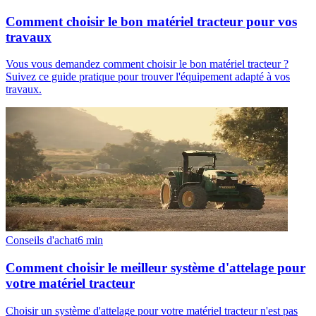
Comment choisir le bon matériel tracteur pour vos
travaux
Vous vous demandez comment choisir le bon matériel tracteur ?
Suivez ce guide pratique pour trouver l'équipement adapté à vos
travaux.
Conseils d'achat
6
min
Comment choisir le meilleur système d'attelage pour
votre matériel tracteur
Choisir un système d'attelage pour votre matériel tracteur n'est pas