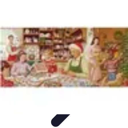
Materiel Tracteur
Entretien et Utilisation
Conseils d'achat
Choix de matériel
Guide
d'achat
Entretien et Maintenance
Materiel Tracteur