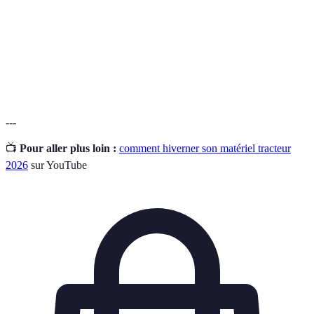
Produit utilisé pour éviter le gel des liquides dans
Antigel
les systèmes
Application d'un produit pour réduire la friction
Lubrification
entre deux surfaces
---
📺
Pour aller plus loin :
comment hiverner son matériel tracteur
2026
sur YouTube