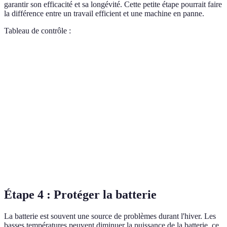
garantir son efficacité et sa longévité. Cette petite étape pourrait faire
la différence entre un travail efficient et une machine en panne.
Tableau de contrôle :
Critère
Pneus
Chaînes
Verdict
Vérification de la pression
Oui
-
Bon
Profondeur de la bande de
Ok
-
Bon
roulement
Etat de la chaîne
-
Vérifié
Bien
Graissage
-
Effectué
Ok
Étape 4 : Protéger la batterie
La batterie est souvent une source de problèmes durant l'hiver. Les
basses températures peuvent diminuer la puissance de la batterie, ce