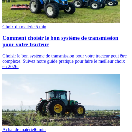
Choix du matériel
5
min
Comment choisir le bon système de transmission
pour votre tracteur
Choisir le bon système de transmission pour votre tracteur peut être
complexe. Suivez notre guide pratique pour faire le meilleur choix
en 2026.
Achat de matériel
6
min