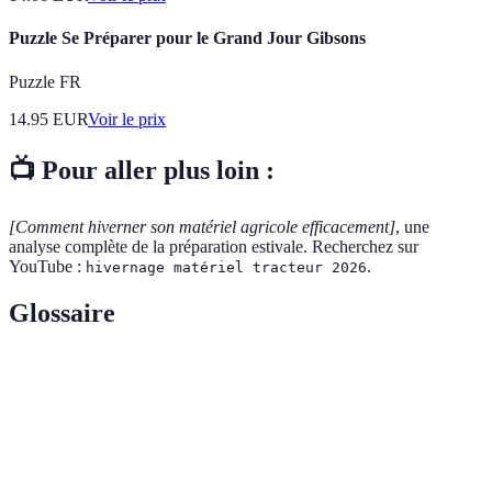
Puzzle Se Préparer pour le Grand Jour Gibsons
Puzzle FR
14.95
EUR
Voir le prix
📺 Pour aller plus loin :
[Comment hiverner son matériel agricole efficacement]
, une
analyse complète de la préparation estivale. Recherchez sur
YouTube :
.
hivernage matériel tracteur 2026
Glossaire
Terme
Définition
Processus de préparation d'un équipement pour
Hivernage
résister aux conditions d'hiver